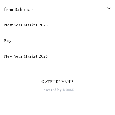
summer mask
new arrival
from Bali shop
indigo mask
harumanis
skirf
New Year Market 2023
batik mask
2020s/s
Bag
2020a/w
New Year Market 2026
2021A/W
© ATELIER MANIS
2021S/S
Powered by
New Year Market 2022