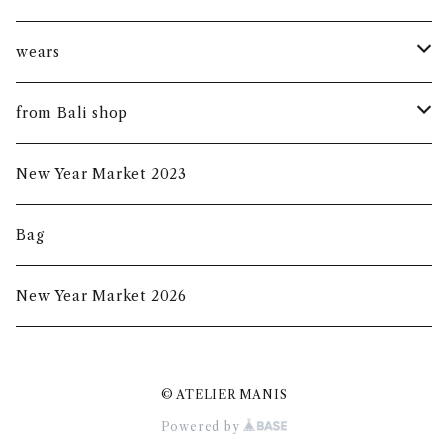
kantha mask
wears
summer mask
new arrival
from Bali shop
indigo mask
harumanis
skirf
New Year Market 2023
batik mask
2020s/s
Bag
2020a/w
New Year Market 2026
2021A/W
© ATELIER MANIS
2021S/S
Powered by