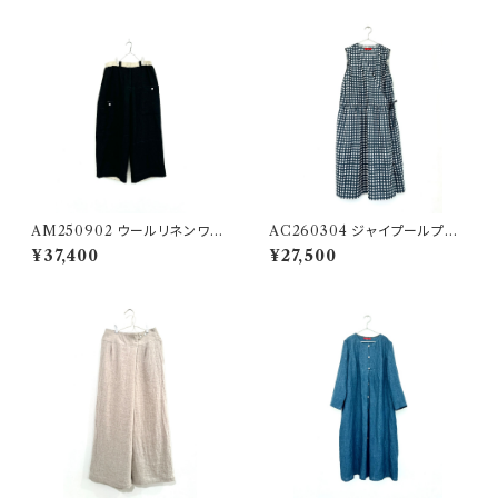
AM250902 ウールリネンワッ
AC260304 ジャイプールプリ
シャーツイルのミディアムステッ
ントのカシュクールエテ
¥37,400
¥27,500
プパンツ