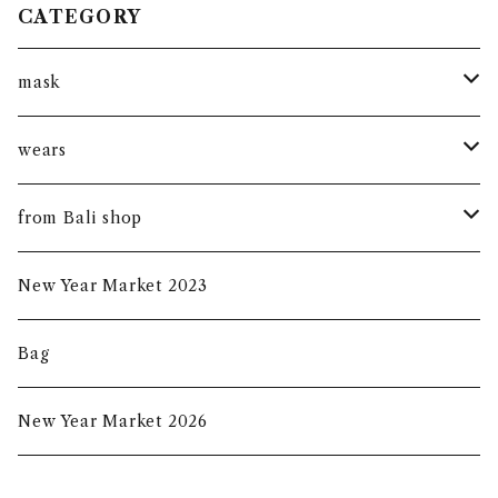
CATEGORY
mask
kantha mask
wears
summer mask
new arrival
from Bali shop
indigo mask
harumanis
skirf
New Year Market 2023
batik mask
2020s/s
Bag
2020a/w
New Year Market 2026
2021A/W